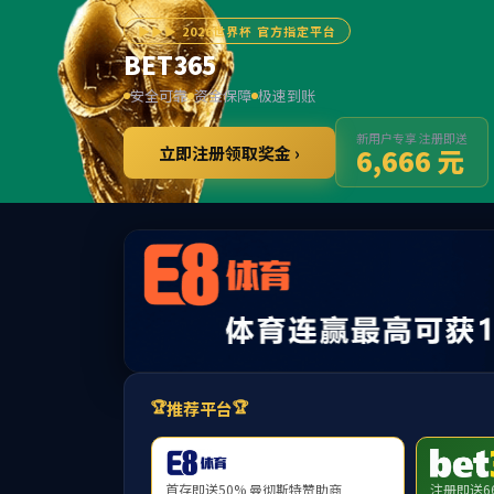
******
机构设置
党建工作
首页
校园快报
基层团讯
媒体关注
通知公告
关于2024年全国大学生机