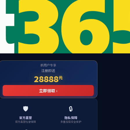
团学小微
团委微博
理论学习
榜样力量
下载专区
唯一官方网站拟推报作品的公示