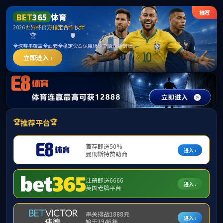
******
beats365(中国区)-唯一官方网站
首页
机构设置
党建工作
十大团员标兵
向上向善好青年
活力团支部
当前位置：
首页
>>
榜样力量
十大团员标兵
标兵风采｜陈
标兵风采 | 