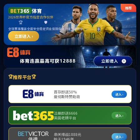
******
beats365(中国区)-唯一官方网站
首页
机构设置
党建工作
水塔沙龙
青椒沙龙
青春思享荟
老党员说
当前位置：
首页
>>
品牌工作
>>
青春思享荟
【青春思享荟
【青春思享荟】
【青春思享荟