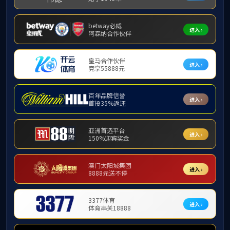
与其他高校跨校组队参赛的项目予以公示：
一、项目名称
高性能电液阀智能控制与主动运维关键技术
二、申报单位
太原理工大学
三、参赛形式
硕士研究生组
四、作品组别
科技发明制作A类
五、项目团队成员
王国娜（团队排名第3）为beats365(中国区)-唯一官方网站在