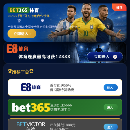
******
beats365(中国区)-唯一官方网站
首页
机构设置
党建工作
制度
团中央制度文件
团区委制度文件
校团委制度文件
>>
正文
中国共
来源： 作者
（中国共产主义