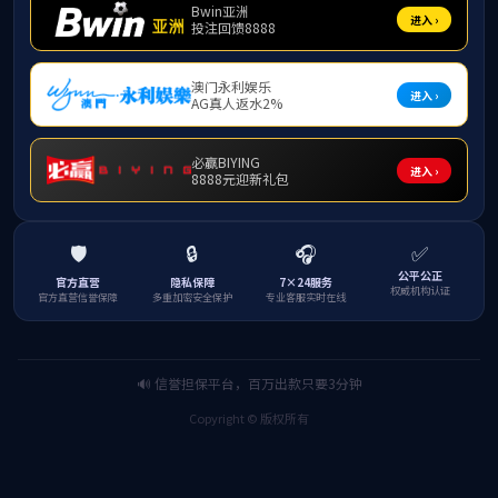
第七章 团的纪律
第八章 团旗、团徽、团歌
第九章 团的经费
第十章 团同少年先锋队的关系
中国共产主义青年团是中国共产党领导的先进青年的群团组
产党的助手和后备军。
中国共产党领导是中国特色社会主义最本质的特征，是中国
坚决拥护中国共产党的纲领，以马克思列宁主义、毛泽东思想、
主义思想为行动指南。