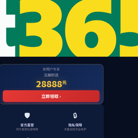
团学小微
团委微博
理论学习
榜样力量
下载专区